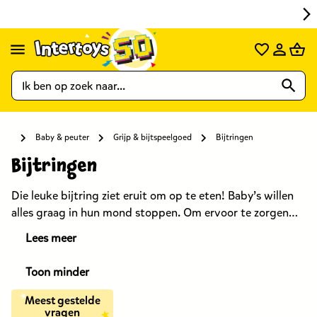
Vorige pagina Baby & peuter
Vorige pagina Grijp & bijtspeelgoed
Baby & peuter
Grijp & bijtspeelgoed
Bijtringen
Bijtringen
Die leuke bijtring ziet eruit om op te eten! Baby’s willen
alles graag in hun mond stoppen. Om ervoor te zorgen
dat kleintjes op een veilige manier verschillende vormen
Lees meer
en texturen kunnen ontdekken, kunnen ze het beste
kauwen op een leuke bijtring van zacht materiaal.
Toon minder
Bovendien helpt een bijtring bij het verlichten van pijn bij
doorkomende tandjes. In onze collectie vind je de
Meest gestelde
vragen
mooiste bijtringen voor baby’s.