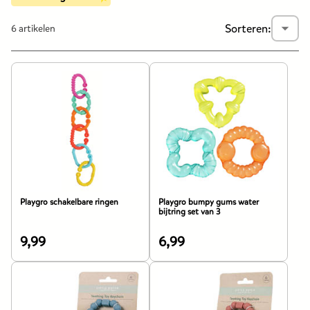
Sorteren:
Releva
6 artikelen
Playgro schakelbare ringen
Playgro bumpy gums water
bijtring set van 3
9,99
6,99
De
De
prijs
prijs
van
van
dit
dit