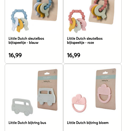
product
product
is
is
9,99
6,99
euro.
euro.
Little Dutch sleutelbos
Little Dutch sleutelbos
bijtspeeltje - blauw
bijtspeeltje - roze
16,99
16,99
De
De
prijs
prijs
van
van
dit
dit
product
product
is
is
16,99
16,99
euro.
euro.
Little Dutch bijtring bus
Little Dutch bijtring bloem