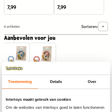
7,99
7,99
De
De
prijs
prijs
van
van
Sorteren:
Releva
6 artikelen
dit
dit
product
product
Aanbevolen voor jou
is
is
7,99
7,99
euro.
euro.
Little Dutch
Little Dutch
sleutelbos
sleutelbos
bijtspeeltje -
bijtspeeltje -
blauw
roze
Toestemming
Details
Over
16,99
16,99
De
De
prijs
prijs
van
van
Intertoys maakt gebruik van cookies
Trusted Shops reviews
dit
dit
De voordelen van een bijtring voor
Om de websites van Intertoys goed te laten functioneren
product
product