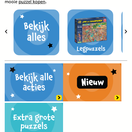
mooie
puzzel kopen
.