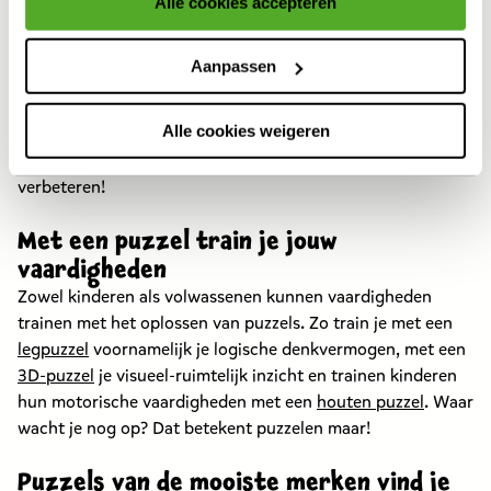
Alle cookies accepteren
Als je op zoek bent naar een lekker moment voor jezelf, is
Voor meer informatie over cookies verwijzen wij naar onze
een puzzel maken de ideale oplossing. Je creëert een
cookieverklaring
.
Aanpassen
moment om te ontspannen van al je dagelijkse stress. En
wanneer je het puzzelstukje op de juiste plaats legt, krijgt je
Alle cookies weigeren
brein een kleine beloning in de vorm van dopamine. Van
een middagje puzzelen kan jouw humeur dus écht
verbeteren!
Met een puzzel train je jouw
vaardigheden
Zowel kinderen als volwassenen kunnen vaardigheden
trainen met het oplossen van puzzels. Zo train je met een
legpuzzel
voornamelijk je logische denkvermogen, met een
3D-puzzel
je visueel-ruimtelijk inzicht en trainen kinderen
hun motorische vaardigheden met een
houten puzzel
. Waar
wacht je nog op? Dat betekent puzzelen maar!
Puzzels van de mooiste merken vind je