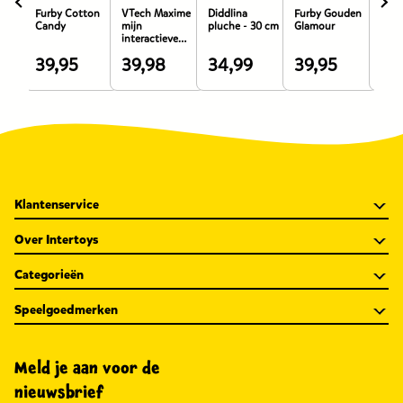
Furby Cotton
VTech Maxime
Diddlina
Furby Gouden
Bing
Candy
mijn
pluche - 30 cm
Glamour
Flop
interactieve
3-pa
puppy
39,95
39,98
34,99
39,95
24
De
De
De
De
De
prijs
prijs
prijs
prijs
prij
van
van
van
van
va
dit
dit
dit
dit
dit
product
product
product
product
pro
is
is
is
is
is
39,95
39,98
34,99
39,95
24,
Klantenservice
euro.
euro.
euro.
euro.
eur
Over Intertoys
Categorieën
Speelgoedmerken
Meld je aan voor de
nieuwsbrief