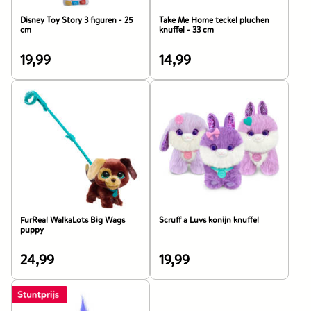
Disney Toy Story 3 figuren - 25
Take Me Home teckel pluchen
cm
knuffel - 33 cm
19,99
14,99
De
De
prijs
prijs
van
van
dit
dit
product
product
is
is
19,99
14,99
euro.
euro.
FurReal WalkaLots Big Wags
Scruff a Luvs konijn knuffel
puppy
24,99
19,99
De
De
prijs
prijs
van
van