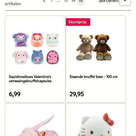
Sorteren:
Releva
1
…
13
14
15
artikelen
Squishmallows Valentine's
Staande knuffel beer - 100 cm
verrassingsknuffelcapsules
6,99
29,95
De
De
prijs
prijs
van
van
dit
dit
product
product
is
is