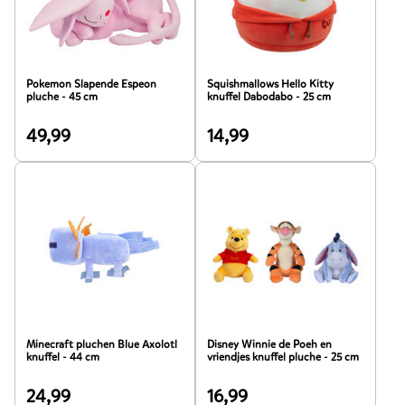
6,99
29,95
euro.
euro.
Pokemon Slapende Espeon
Squishmallows Hello Kitty
pluche - 45 cm
knuffel Dabodabo - 25 cm
49,99
14,99
De
De
prijs
prijs
van
van
dit
dit
product
product
is
is
49,99
14,99
euro.
euro.
Minecraft pluchen Blue Axolotl
Disney Winnie de Poeh en
knuffel - 44 cm
vriendjes knuffel pluche - 25 cm
24,99
16,99