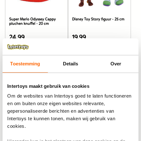
euro.
euro.
Super Mario Odyssey Cappy
Disney Toy Story figuur - 25 cm
pluchen knuffel - 20 cm
24,99
19,99
De
De
prijs
prijs
van
van
dit
dit
Toestemming
Details
Over
product
product
is
is
24,99
19,99
Intertoys maakt gebruik van cookies
euro.
euro.
Om de websites van Intertoys goed te laten functioneren
en om buiten onze eigen websites relevante,
Pokémon pluchen knuffel
Squishmallows Pokémon knuffel
gepersonaliseerde berichten en advertenties van
Bulbasaur - 30 cm
Snorlax - 36 cm
Intertoys te kunnen tonen, maken wij gebruik van
cookies.
24,99
49,99
De
De
prijs
prijs