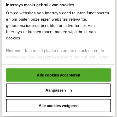
Intertoys maakt gebruik van cookies
In winkelmandje
Om de websites van Intertoys goed te laten functioneren
en om buiten onze eigen websites relevante,
gepersonaliseerde berichten en advertenties van
Intertoys te kunnen tonen, maken wij gebruik van
Bekijk winkelvoorraad
cookies.
Hieronder kun je het plaatsen van deze cookies en de
Op werkdagen besteld, binnen 1-2 dagen in huis
verwerking van (persoons)gegevens die met behulp van
Gratis ophalen én inpakken in onze winkels
cookies voor eerder genoemde doeleinden worden
verzameld accepteren of aanpassen.
Gratis thuisbezorgd
Alle cookies accepteren
Gratis retour en 30 dagen bedenktijd
Voor meer informatie over cookies verwijzen wij naar onze
cookieverklaring
.
Aanpassen
Productomschrijving
Specificaties
Alle cookies weigeren
Reviews