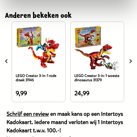
Anderen bekeken ook
LEGO Creator 3-in-1 rode
LEGO Creator 3-in-1 woeste
LE
draak 31145
dinosaurus 31379
sc
bl
9,99
24,99
9
De
De
D
prijs
prijs
pr
van
van
v
Schrijf een review
en maak kans op een Intertoys
dit
dit
di
Kadokaart. Iedere maand verloten wij 1 Intertoys
product
product
p
Kadokaart t.w.v. 100.-!
is
is
is