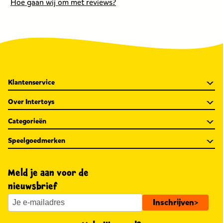
Hoe gaan wij om met reviews?
9,99
24,99
9
euro.
euro.
e
Klantenservice
Over Intertoys
Categorieën
Speelgoedmerken
Meld je aan voor de
nieuwsbrief
Inschrijven
>