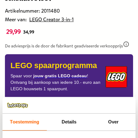
Artikelnummer:
2011480
Meer van:
LEGO Creator 3-in-1
29,99
De
34,99
prijs
van
De adviesprijs is de door de fabrikant geadviseerde verkoopprijs
dit
products
LEGO spaarprogramma
is
29,99
Spaar voor
jouw gratis LEGO cadeau
!
Ontvang bij aankoop van iedere 10.- euro aan
euro.
LEGO bouwsets 1 spaarpunt.
De
prijs
was
Aflevering
eerst
34,99
Thuisbezorgen
Toestemming
Details
Over
euro.
Ophalen in de winkel
Gratis ophalen na 60 minuten!