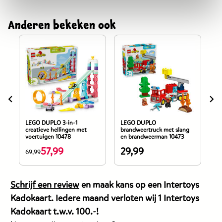
Anderen bekeken ook
LEGO DUPLO 3-in-1
LEGO DUPLO
LE
creatieve hellingen met
brandweertruck met slang
bo
voertuigen 10478
en brandweerman 10473
57,99
29,99
2
De
69,99
De
D
prijs
prijs
pr
van
van
v
Schrijf een review
en maak kans op een Intertoys
dit
dit
di
Kadokaart. Iedere maand verloten wij 1 Intertoys
products
product
p
Kadokaart t.w.v. 100.-!
is
is
is