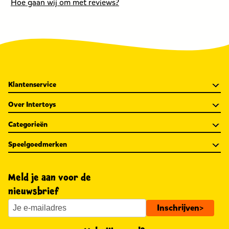
57,99
Hoe gaan wij om met reviews?
29,99
2
euro.
euro.
e
De
prijs
was
eerst
69,99
Klantenservice
euro.
Over Intertoys
Categorieën
Speelgoedmerken
Meld je aan voor de
nieuwsbrief
Inschrijven
>