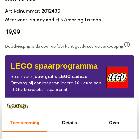
Artikelnummer:
2012435
Meer van:
Spidey and His Amazing Friends
19,99
De
prijs
van
De adviesprijs is de door de fabrikant geadviseerde verkoopprijs
dit
product
LEGO spaarprogramma
is
19,99
Spaar voor
jouw gratis LEGO cadeau
!
Ontvang bij aankoop van iedere 10.- euro aan
euro.
LEGO bouwsets 1 spaarpunt.
Aflevering
Thuisbezorgen
Toestemming
Details
Over
Ophalen in de winkel
Gratis ophalen na 60 minuten!