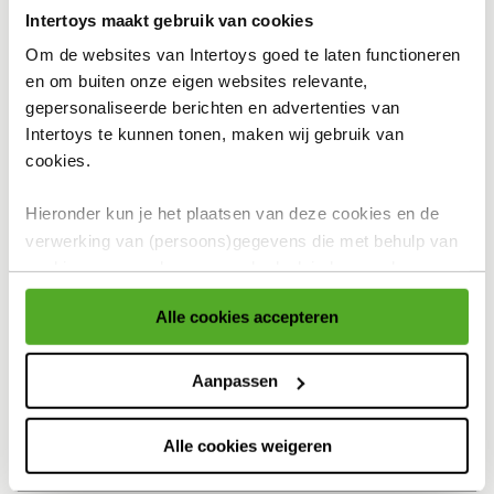
Intertoys maakt gebruik van cookies
In winkelmandje
Om de websites van Intertoys goed te laten functioneren
en om buiten onze eigen websites relevante,
gepersonaliseerde berichten en advertenties van
Intertoys te kunnen tonen, maken wij gebruik van
Bekijk winkelvoorraad
cookies.
Hieronder kun je het plaatsen van deze cookies en de
Op werkdagen besteld, binnen 1-2 dagen in huis
verwerking van (persoons)gegevens die met behulp van
Gratis ophalen én inpakken in onze winkels
cookies voor eerder genoemde doeleinden worden
verzameld accepteren of aanpassen.
Al voor 4,99 thuisbezorgd. Gratis verzending vanaf 25,-
Alle cookies accepteren
Gratis retour en 30 dagen bedenktijd
Voor meer informatie over cookies verwijzen wij naar onze
cookieverklaring
.
Aanpassen
Productomschrijving
Specificaties
Alle cookies weigeren
Reviews