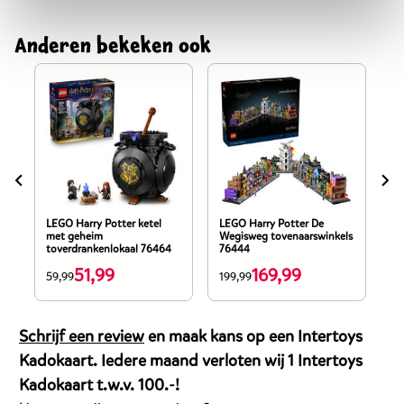
Anderen bekeken ook
LEGO Harry Potter ketel
LEGO Harry Potter De
LE
met geheim
Wegisweg tovenaarswinkels
Zw
toverdrankenlokaal 76464
76444
76
51,99
169,99
De
De
D
59,99
199,99
37
prijs
prijs
pr
van
van
v
Schrijf een review
en maak kans op een Intertoys
dit
dit
di
Kadokaart. Iedere maand verloten wij 1 Intertoys
products
products
p
Kadokaart t.w.v. 100.-!
is
is
is