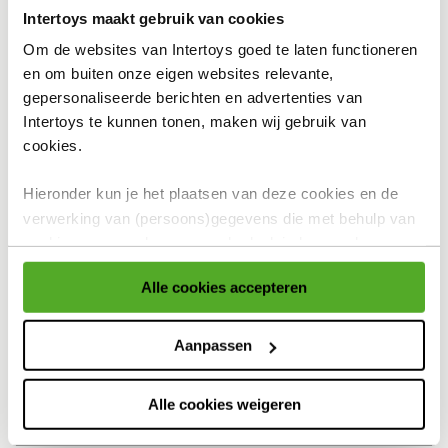
Intertoys maakt gebruik van cookies
In winkelmandje
Om de websites van Intertoys goed te laten functioneren
en om buiten onze eigen websites relevante,
gepersonaliseerde berichten en advertenties van
Intertoys te kunnen tonen, maken wij gebruik van
Bekijk winkelvoorraad
cookies.
Hieronder kun je het plaatsen van deze cookies en de
Op werkdagen besteld, binnen 1-2 dagen in huis
verwerking van (persoons)gegevens die met behulp van
Gratis ophalen én inpakken in onze winkels
cookies voor eerder genoemde doeleinden worden
verzameld accepteren of aanpassen.
Gratis thuisbezorgd
Alle cookies accepteren
Gratis retour en 30 dagen bedenktijd
Voor meer informatie over cookies verwijzen wij naar onze
cookieverklaring
.
Aanpassen
Productomschrijving
Specificaties
Alle cookies weigeren
Reviews