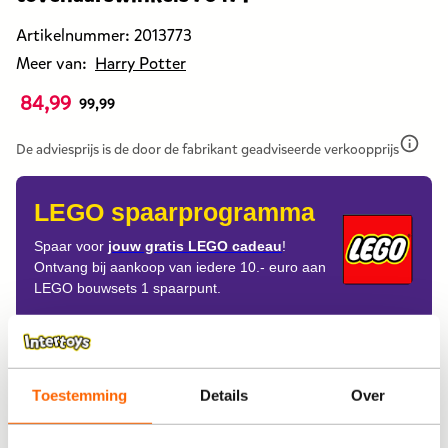
Artikelnummer:
2013773
Meer van:
Harry Potter
84,99
De
99,99
prijs
van
De adviesprijs is de door de fabrikant geadviseerde verkoopprijs
dit
products
LEGO spaarprogramma
is
84,99
Spaar voor
jouw gratis LEGO cadeau
!
Ontvang bij aankoop van iedere 10.- euro aan
euro.
LEGO bouwsets 1 spaarpunt.
De
prijs
was
Aflevering
eerst
99,99
Thuisbezorgen
Toestemming
Details
Over
euro.
Ophalen in de winkel
Gratis ophalen na 60 minuten!