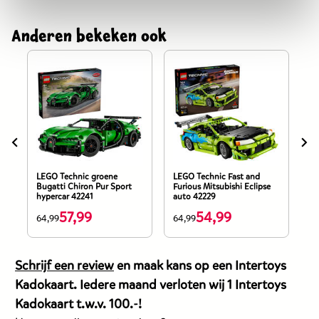
Anderen bekeken ook
LEGO Technic groene
LEGO Technic Fast and
LE
Bugatti Chiron Pur Sport
Furious Mitsubishi Eclipse
Ro
hypercar 42241
auto 42229
57,99
54,99
De
De
D
64,99
64,99
94
prijs
prijs
pr
van
van
v
Schrijf een review
en maak kans op een Intertoys
dit
dit
di
Kadokaart. Iedere maand verloten wij 1 Intertoys
products
products
p
Kadokaart t.w.v. 100.-!
is
is
is