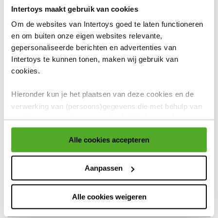
Intertoys maakt gebruik van cookies
In winkelmandje
Om de websites van Intertoys goed te laten functioneren
en om buiten onze eigen websites relevante,
gepersonaliseerde berichten en advertenties van
Intertoys te kunnen tonen, maken wij gebruik van
Bekijk winkelvoorraad
cookies.
Hieronder kun je het plaatsen van deze cookies en de
Op werkdagen besteld, binnen 1-2 dagen in huis
verwerking van (persoons)gegevens die met behulp van
Gratis ophalen én inpakken in onze winkels
cookies voor eerder genoemde doeleinden worden
verzameld accepteren of aanpassen.
Gratis thuisbezorgd
Alle cookies accepteren
Gratis retour en 30 dagen bedenktijd
Voor meer informatie over cookies verwijzen wij naar onze
cookieverklaring
.
Aanpassen
Productomschrijving
Specificaties
Alle cookies weigeren
Reviews