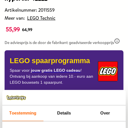
Artikelnummer:
2011559
Meer van:
LEGO Technic
55,99
De
64,99
prijs
van
De adviesprijs is de door de fabrikant geadviseerde verkoopprijs
dit
products
LEGO spaarprogramma
is
55,99
Spaar voor
jouw gratis LEGO cadeau
!
Ontvang bij aankoop van iedere 10.- euro aan
euro.
LEGO bouwsets 1 spaarpunt.
De
prijs
was
Aflevering
eerst
64,99
Thuisbezorgen
Toestemming
Details
Over
euro.
Ophalen in de winkel
Gratis ophalen na 60 minuten!