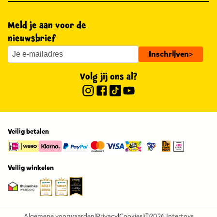
Meld je aan voor de
nieuwsbrief
Inschrijven
>
Volg jij ons al?
Veilig betalen
Veilig winkelen
Algemene voorwaarden
|
Privacy
|
Cookies
|
©2026 Intertoys