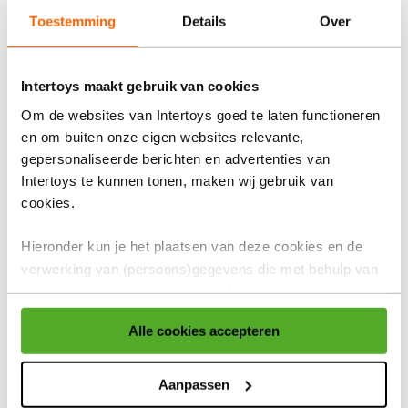
Meer van:
Qware
Toestemming
Details
Over
19,99
De
prijs
van
Aflevering
Intertoys maakt gebruik van cookies
dit
Thuisbezorgen
Om de websites van Intertoys goed te laten functioneren
product
en om buiten onze eigen websites relevante,
is
Ophalen in de winkel
Gratis ophalen na 60 minuten!
gepersonaliseerde berichten en advertenties van
19,99
Intertoys te kunnen tonen, maken wij gebruik van
euro.
cookies.
In winkelmandje
Hieronder kun je het plaatsen van deze cookies en de
verwerking van (persoons)gegevens die met behulp van
cookies voor eerder genoemde doeleinden worden
Bekijk winkelvoorraad
verzameld accepteren of aanpassen.
Alle cookies accepteren
Op werkdagen besteld, binnen 1-2 dagen in huis
Voor meer informatie over cookies verwijzen wij naar onze
Gratis ophalen én inpakken in onze winkels
cookieverklaring
.
Aanpassen