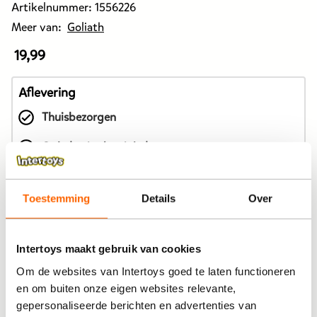
Artikelnummer:
1556226
Meer van:
Goliath
19,99
De
prijs
van
Aflevering
dit
Thuisbezorgen
product
is
Ophalen in de winkel
Gratis ophalen na 60 minuten!
19,99
euro.
In winkelmandje
Toestemming
Details
Over
Intertoys maakt gebruik van cookies
Bekijk winkelvoorraad
Om de websites van Intertoys goed te laten functioneren
en om buiten onze eigen websites relevante,
Op werkdagen besteld, binnen 1-2 dagen in huis
gepersonaliseerde berichten en advertenties van