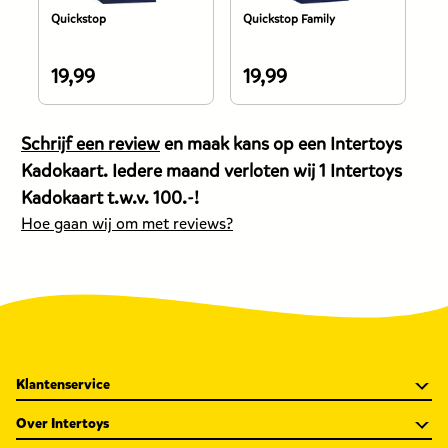
Quickstop
Quickstop Family
Ri
19,99
19,99
9
De
De
D
prijs
prijs
pr
van
van
v
Schrijf een review
en maak kans op een Intertoys
dit
dit
di
Kadokaart. Iedere maand verloten wij 1 Intertoys
product
product
p
Kadokaart t.w.v. 100.-!
is
is
is
Hoe gaan wij om met reviews?
19,99
19,99
9
euro.
euro.
e
Klantenservice
Over Intertoys