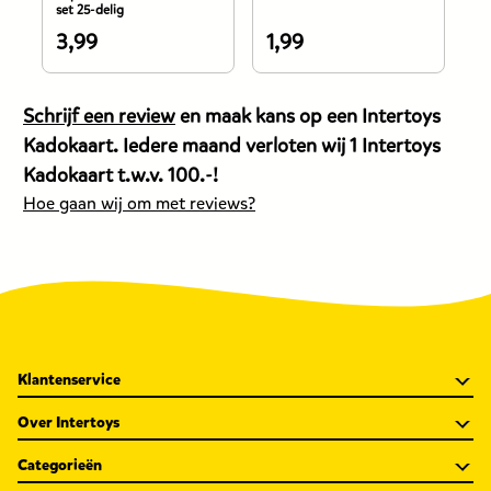
set 25-delig
3,99
1,99
4
De
De
D
prijs
prijs
pr
van
van
v
Schrijf een review
en maak kans op een Intertoys
dit
dit
di
Kadokaart. Iedere maand verloten wij 1 Intertoys
product
product
p
Kadokaart t.w.v. 100.-!
is
is
is
Hoe gaan wij om met reviews?
3,99
1,99
4
euro.
euro.
e
Klantenservice
Over Intertoys
Categorieën