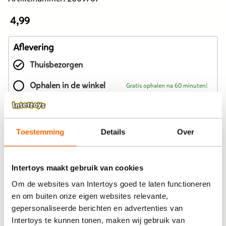
4,99
De
prijs
van
Aflevering
dit
Thuisbezorgen
product
is
Ophalen in de winkel
Gratis ophalen na 60 minuten!
4,99
euro.
In winkelmandje
Toestemming
Details
Over
Bekijk winkelvoorraad
Intertoys maakt gebruik van cookies
Om de websites van Intertoys goed te laten functioneren
Op werkdagen besteld, binnen 1-2 dagen in huis
en om buiten onze eigen websites relevante,
gepersonaliseerde berichten en advertenties van
Gratis ophalen én inpakken in onze winkels
Intertoys te kunnen tonen, maken wij gebruik van