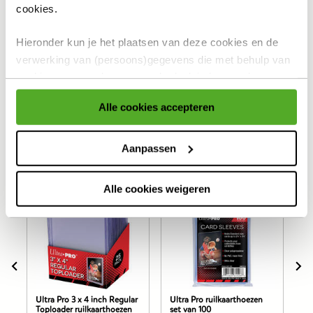
Al voor 4,99 thuisbezorgd. Gratis verzending vanaf 25,-
cookies.
Gratis retour en 30 dagen bedenktijd
Hieronder kun je het plaatsen van deze cookies en de
Productomschrijving
verwerking van (persoons)gegevens die met behulp van
cookies voor eerder genoemde doeleinden worden
Specificaties
verzameld accepteren of aanpassen.
Alle cookies accepteren
Reviews
Voor meer informatie over cookies verwijzen wij naar onze
cookieverklaring
.
Aanpassen
Anderen bekeken ook
Alle cookies weigeren
Ultra Pro 3 x 4 inch Regular
Ultra Pro ruilkaarthoezen
TC
Toploader ruilkaarthoezen
set van 100
ho