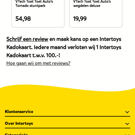
VTech Toet Toet Auto's
VTech Toet Toet Auto's
Ha
Tornado stuntpark
wegdelen deluxe
ac
54,98
19,99
2
De
De
D
prijs
prijs
pr
van
van
v
Schrijf een review
en maak kans op een Intertoys
dit
dit
di
Kadokaart. Iedere maand verloten wij 1 Intertoys
product
product
p
Kadokaart t.w.v. 100.-!
is
is
is
Hoe gaan wij om met reviews?
54,98
19,99
2
euro.
euro.
e
Klantenservice
Over Intertoys