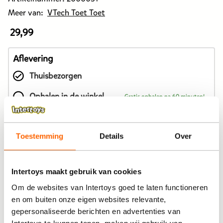
Meer van:
VTech Toet Toet
29,99
De
prijs
van
Aflevering
dit
Thuisbezorgen
product
is
Ophalen in de winkel
Gratis ophalen na 60 minuten!
29,99
euro.
In winkelmandje
Toestemming
Details
Over
Intertoys maakt gebruik van cookies
Bekijk winkelvoorraad
Om de websites van Intertoys goed te laten functioneren
en om buiten onze eigen websites relevante,
Op werkdagen besteld, binnen 1-2 dagen in huis
gepersonaliseerde berichten en advertenties van
Gratis ophalen én inpakken in onze winkels
Intertoys te kunnen tonen, maken wij gebruik van