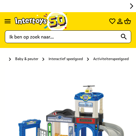
Baby & peuter
Interactief speelgoed
Activiteitenspeelgoed