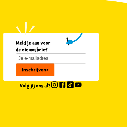
Meld je aan voor
de nieuwsbrief
Inschrijven
>
Volg jij ons al?