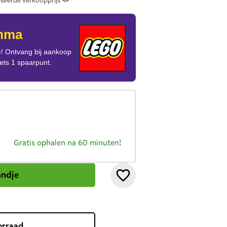
iseerde verkoopprijs
mma
u
! Ontvang bij aankoop
ts 1 spaarpunt.
Gratis ophalen na 60 minuten!
andje
orraad