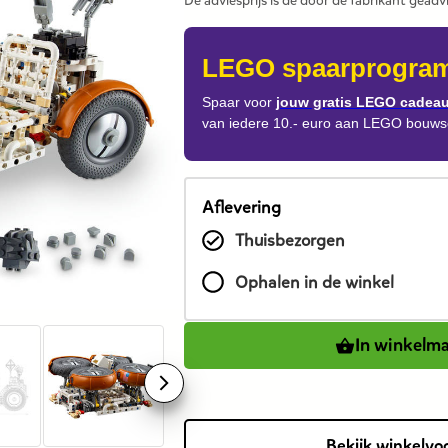
De adviesprijs is de door de fabrikant geadv
van
dit
products
LEGO spaarprogra
is
184,99
Spaar voor
jouw gratis LEGO cadea
van iedere 10.- euro aan LEGO bouwse
euro.
De
prijs
was
Aflevering
eerst
Thuisbezorgen
219,99
euro.
Ophalen in de winkel
In winkelm
Bekijk winkelvo