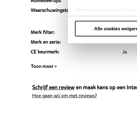
Adviesleeftijd:
Vanaf 1
Niet g
Waarschuwingstekst:
Voor meer informatie over cooki
onder 
onderd
Alle cookies weiger
Merk filter:
LEGO
Merk en serie:
LEGO 
CE keurmerk:
Ja
Toon meer +
Schrijf een review
en maak kans op een Inter
Hoe gaan wij om met reviews?