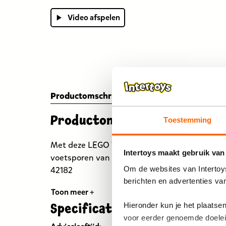
Video afspelen
Productomschrijving
Specificaties
Reviews
Productomschrijving
Toestemming
Met deze LEGO Technic NASA Apollo maanwage
Intertoys maakt gebruik van
voetsporen van een astronaut en bouw je ee
Om de websites van Intertoys
42182
berichten en advertenties va
Toon meer +
Hieronder kun je het plaats
Specificaties
voor eerder genoemde doele