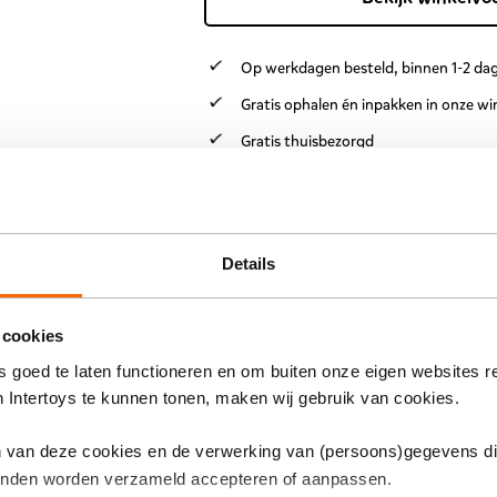
Op werkdagen besteld, binnen 1-2 dag
Gratis ophalen én inpakken in onze wi
Gratis thuisbezorgd
Gratis retour en 30 dagen bedenktijd
Anderen bekeken ook
Details
n – LRV treed je in de
 cookies
n maanwagen. LEGO-nr.
 goed te laten functioneren en om buiten onze eigen websites r
n Intertoys te kunnen tonen, maken wij gebruik van cookies.
en van deze cookies en de verwerking van (persoons)gegevens d
inden worden verzameld accepteren of aanpassen.
LEGO Technic 1966