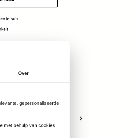
en in huis
nkels
Over
elevante, gepersonaliseerde
ie met behulp van cookies
LEGO Technic
LEGO Technic Ferrari