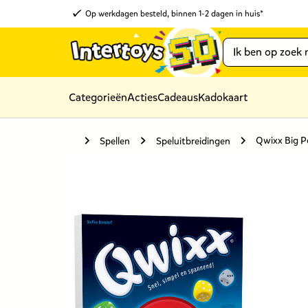
Op werkdagen besteld, binnen 1-2 dagen in huis*
Categorieën
Acties
Cadeaus
Kadokaart
Qwixx Big P
Spellen
Speluitbreidingen