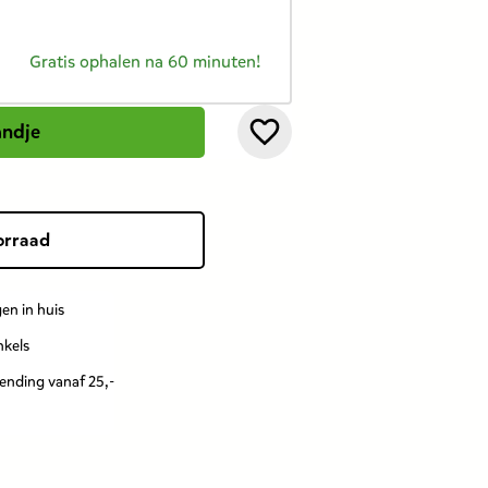
Gratis ophalen na 60 minuten!
andje
orraad
en in huis
nkels
zending vanaf 25,-