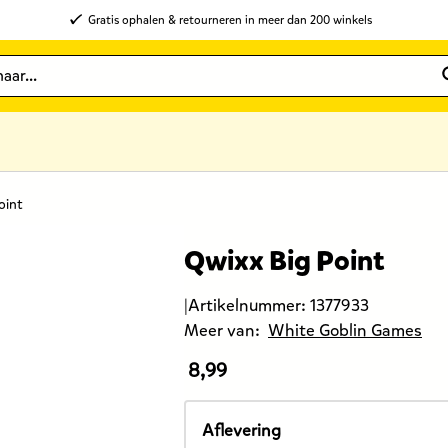
Gratis ophalen & retourneren in meer dan 200 winkels
oint
Qwixx Big Point
|
Artikelnummer:
1377933
Meer van:
White Goblin Games
8,99
De
prijs
van
Aflevering
dit