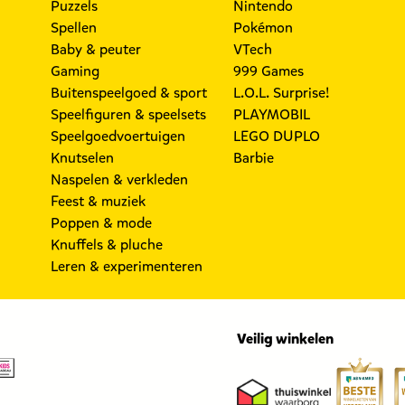
Puzzels
Nintendo
Spellen
Pokémon
Baby & peuter
VTech
Gaming
999 Games
Buitenspeelgoed & sport
L.O.L. Surprise!
Speelfiguren & speelsets
PLAYMOBIL
Speelgoedvoertuigen
LEGO DUPLO
Knutselen
Barbie
Naspelen & verkleden
Feest & muziek
Poppen & mode
Knuffels & pluche
Leren & experimenteren
Veilig winkelen