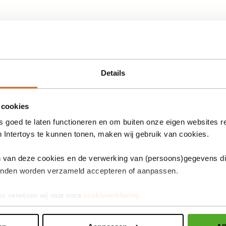
Anderen bekeken ook
Details
eblocks met 80 blaadjes
 cookies
 goed te laten functioneren en om buiten onze eigen websites r
n Intertoys te kunnen tonen, maken wij gebruik van cookies.
 tot 99 jaar
Qwixx connected
en van deze cookies en de verwerking van (persoons)gegevens d
Goblin Games
inden worden verzameld accepteren of aanpassen.
7,99
es verwijzen wij naar onze
cookieverklaring
.
De
3
prijs
26301903
van