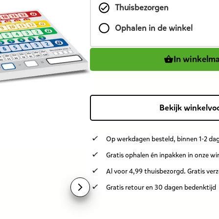
Thuisbezorgen
product
is
Ophalen in de winkel
8,99
euro.
In winkelm
Bekijk winkelvo
Op werkdagen besteld, binnen 1-2 dag
Gratis ophalen én inpakken in onze wi
Al voor 4,99 thuisbezorgd. Gratis ver
Gratis retour en 30 dagen bedenktijd