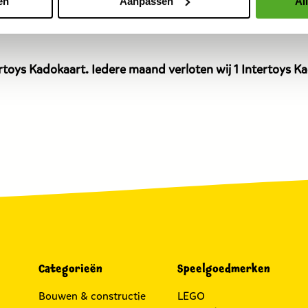
en
Aanpassen
Al
dit
product
is
7,99
toys Kadokaart. Iedere maand verloten wij 1 Intertoys Kad
euro.
Categorieën
Speelgoedmerken
Bouwen & constructie
LEGO