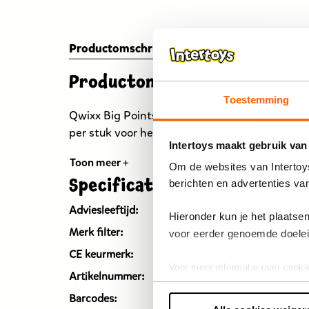
Productomschrijving
Specificaties
Reviews
Productomschrijving
Toestemming
Qwixx Big Points bevat twee extra grote scor
per stuk voor het populaire dobbelspel Qwixx!
Intertoys maakt gebruik van
Toon meer +
Om de websites van Intertoys
Specificaties
berichten en advertenties va
Adviesleeftijd:
Vanaf 8
Hieronder kun je het plaats
Merk filter:
White 
voor eerder genoemde doele
CE keurmerk:
Ja
Voor meer informatie over cooki
Artikelnummer:
137793
Barcodes:
87180