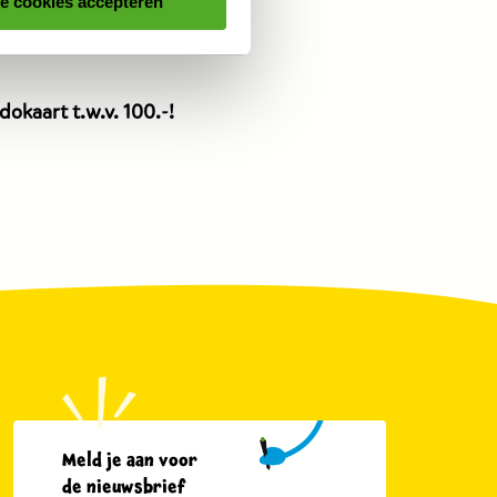
le cookies accepteren
dit
dit
product
product
is
is
7,99
7,99
okaart t.w.v. 100.-!
euro.
euro.
Meld je aan voor
de nieuwsbrief