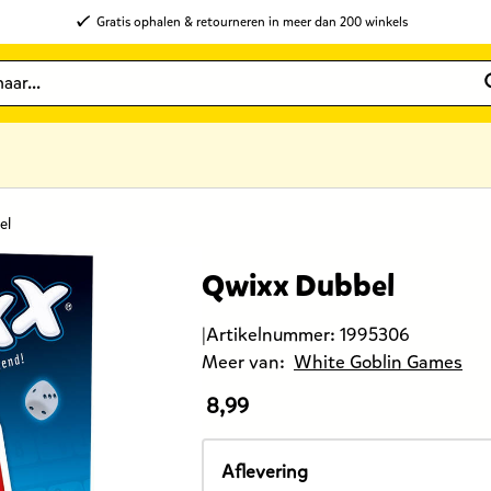
Gratis ophalen & retourneren in meer dan 200 winkels
el
Qwixx Dubbel
|
Artikelnummer:
1995306
Meer van:
White Goblin Games
8,99
De
prijs
van
Aflevering
dit