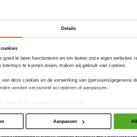
ten voor het populaire
Details
 cookies
 goed te laten functioneren en om buiten onze eigen websites r
 tot 99 jaar
Qwixx connected
n Intertoys te kunnen tonen, maken wij gebruik van cookies.
Goblin Games
en van deze cookies en de verwerking van (persoons)gegevens d
7,99
inden worden verzameld accepteren of aanpassen.
De
06
prijs
26305505
es verwijzen wij naar onze
cookieverklaring
.
van
dit
product
en
Aanpassen
Al
is
7,99
toys Kadokaart. Iedere maand verloten wij 1 Intertoys Kad