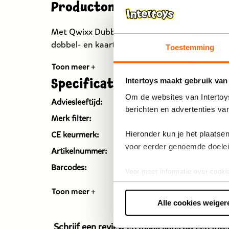
Productomschrijving
Met Qwixx Dubbel ontvang je twee spelvarian
dobbel- en kaartspel Qwixx!
Toestemming
Toon meer +
Intertoys maakt gebruik van
Specificaties
Om de websites van Intertoys
Adviesleeftijd:
Vanaf 8
berichten en advertenties va
Merk filter:
White 
Hieronder kun je het plaats
CE keurmerk:
Ja
voor eerder genoemde doele
Artikelnummer:
19953
Barcodes:
87180
Voor meer informatie over cooki
Toon meer +
Alle cookies weiger
Schrijf een review
en maak kans op een Inter