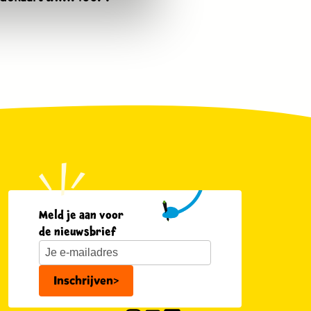
euro.
euro.
Meld je aan voor
de nieuwsbrief
Inschrijven
>