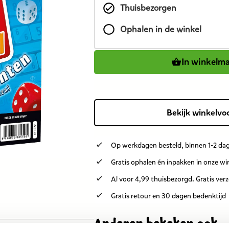
Thuisbezorgen
product
is
Ophalen in de winkel
8,99
euro.
In winkelm
Bekijk winkelvo
Op werkdagen besteld, binnen 1-2 dag
Gratis ophalen én inpakken in onze wi
Al voor 4,99 thuisbezorgd. Gratis ver
Gratis retour en 30 dagen bedenktijd
Anderen bekeken ook