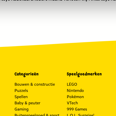
euro.
Categorieën
Speelgoedmerken
Bouwen & constructie
LEGO
Puzzels
Nintendo
Spellen
Pokémon
Baby & peuter
VTech
Gaming
999 Games
Buitenspeelgoed & sport
L.O.L. Surprise!