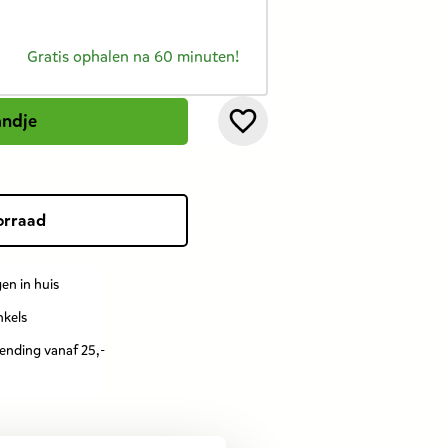
Gratis ophalen na 60 minuten!
andje
orraad
en in huis
nkels
zending vanaf 25,-