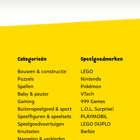
Categorieën
Speelgoedmerken
Bouwen & constructie
LEGO
Puzzels
Nintendo
Spellen
Pokémon
Baby & peuter
VTech
Gaming
999 Games
Buitenspeelgoed & sport
L.O.L. Surprise!
Speelfiguren & speelsets
PLAYMOBIL
Speelgoedvoertuigen
LEGO DUPLO
Knutselen
Barbie
Naspelen & verkleden