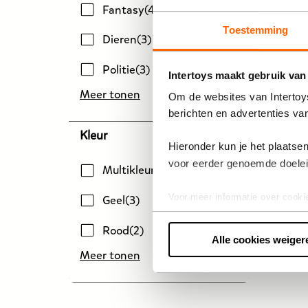
Fantasy
(
4
)
29,99
De
Toestemming
Dieren
(
3
)
prijs
van
Politie
(
3
)
41 artikelen
Intertoys maakt gebruik van
dit
Meer tonen
product
Om de websites van Intertoys
is
berichten en advertenties va
29,99
Kleur
Hieronder kun je het plaats
euro.
voor eerder genoemde doele
Multikleur
(
28
)
Voor meer informatie over cooki
Geel
(
3
)
Rood
(
2
)
Alle cookies weiger
Meer tonen