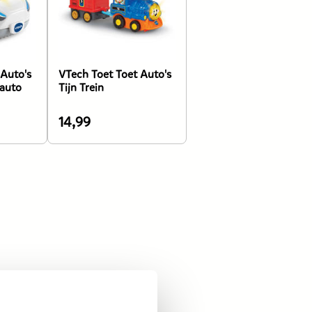
 Auto's
VTech Toet Toet Auto's
 auto
Tijn Trein
14,99
De
prijs
van
dit
product
is
14,99
euro.