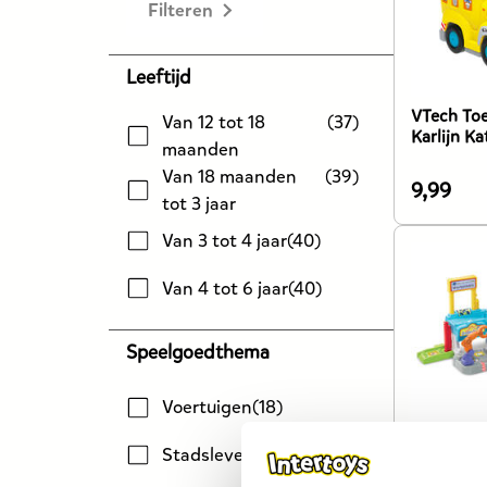
Filteren
Leeftijd
VTech Toe
Van 12 tot 18
(
37
)
Karlijn K
maanden
Van 18 maanden
(
39
)
9,99
De
tot 3 jaar
prijs
Van 3 tot 4 jaar
(
40
)
van
dit
Van 4 tot 6 jaar
(
40
)
product
is
Speelgoedthema
9,99
euro.
Voertuigen
(
18
)
VTech Toe
Stadsleven
(
5
)
werkplaat