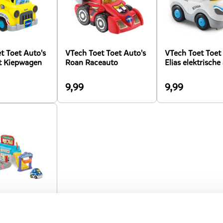
t Toet Auto's
VTech Toet Toet Auto's
VTech Toet Toet
at Kiepwagen
Roan Raceauto
Elias elektrische
9,99
9,99
De
De
prijs
prijs
van
van
dit
dit
product
product
is
is
9,99
9,99
euro.
euro.
t Toet Auto's
s