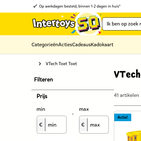
Op werkdagen besteld, binnen 1-2 dagen in huis*
Categorieën
Acties
Cadeaus
Kadokaart
VTech Toet Toet
VTech
Filteren
41 artikelen
Prijs
min
max
-
€
€