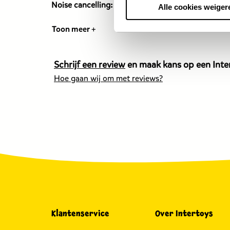
Noise cancelling:
Nee
Alle cookies weiger
Toon meer +
Schrijf een review
en maak kans op een Inter
Hoe gaan wij om met reviews?
Klantenservice
Over Intertoys