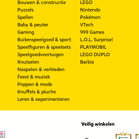
Bouwen & constructie
LEGO
Puzzels
Nintendo
Spellen
Pokémon
Baby & peuter
VTech
Gaming
999 Games
Buitenspeelgoed & sport
L.O.L. Surprise!
Speelfiguren & speelsets
PLAYMOBIL
Speelgoedvoertuigen
LEGO DUPLO
Knutselen
Barbie
Naspelen & verkleden
Feest & muziek
Poppen & mode
Knuffels & pluche
Leren & experimenteren
Veilig winkelen