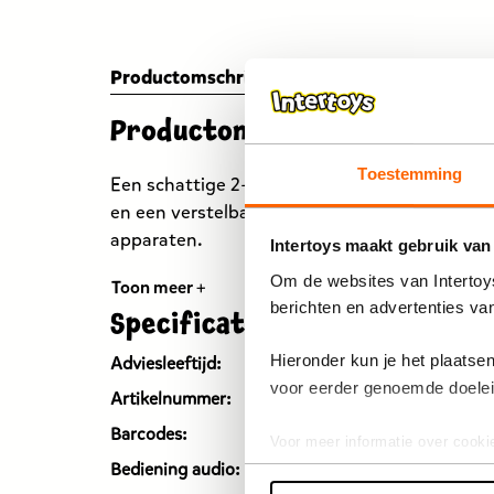
Productomschrijving
Specificaties
Reviews
Productomschrijving
Toestemming
Een schattige 2-in-1 koptelefoon met oplicht
en een verstelbare maat, compatibel met alle 
apparaten.
Intertoys maakt gebruik van
Om de websites van Intertoys
Toon meer +
berichten en advertenties va
Specificaties
Hieronder kun je het plaats
Adviesleeftijd:
Vanaf 4
voor eerder genoemde doele
Artikelnummer:
20131
Barcodes:
33807
Voor meer informatie over cooki
Bediening audio:
Univer