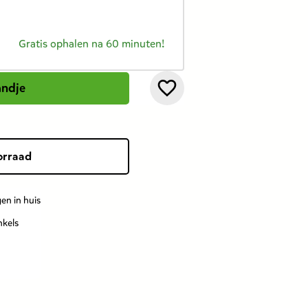
Gratis ophalen na 60 minuten!
andje
orraad
en in huis
nkels