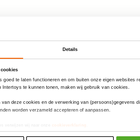
Anderen bekeken ook
Details
ende 3D-kattenoortjes
Bluetooth en aux-in
 cookies
 goed te laten functioneren en om buiten onze eigen websites r
n Intertoys te kunnen tonen, maken wij gebruik van cookies.
Little Concepts unicorn
en van deze cookies en de verwerking van (persoons)gegevens d
 tot 99 jaar
koptelefoon
inden worden verzameld accepteren of aanpassen.
63
14,99
43099224
De
es verwijzen wij naar onze
cookieverklaring
.
prijs
seel
van