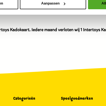
en
Aanpassen
Al
dit
product
is
14,99
euro.
toys Kadokaart. Iedere maand verloten wij 1 Intertoys Kad
Categorieën
Speelgoedmerken