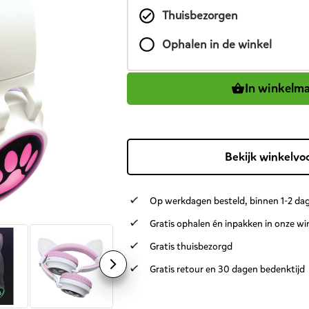
dit
Thuisbezorgen
product
is
Ophalen in de winkel
29,99
euro.
In winkelm
Bekijk winkelvo
Op werkdagen besteld, binnen 1-2 dag
Gratis ophalen én inpakken in onze wi
Gratis thuisbezorgd
Gratis retour en 30 dagen bedenktijd