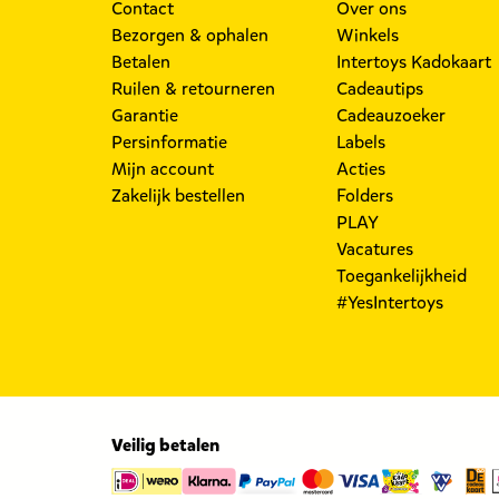
Contact
Over ons
Bezorgen & ophalen
Winkels
Betalen
Intertoys Kadokaart
Ruilen & retourneren
Cadeautips
Garantie
Cadeauzoeker
Persinformatie
Labels
Mijn account
Acties
Zakelijk bestellen
Folders
PLAY
Vacatures
Toegankelijkheid
#YesIntertoys
Veilig betalen