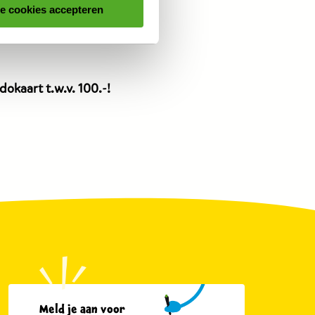
le cookies accepteren
dit
dit
product
product
is
is
12,99
12,99
euro.
euro.
okaart t.w.v. 100.-!
Meld je aan voor