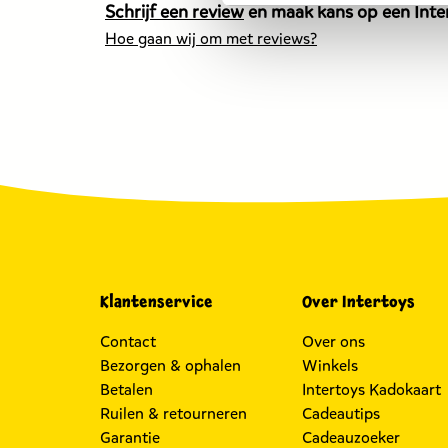
Schrijf een review
en maak kans op een Inter
Hoe gaan wij om met reviews?
Klantenservice
Over Intertoys
Contact
Over ons
Bezorgen & ophalen
Winkels
Betalen
Intertoys Kadokaart
Ruilen & retourneren
Cadeautips
Garantie
Cadeauzoeker