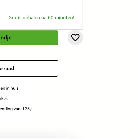
Gratis ophalen na 60 minuten!
andje
orraad
en in huis
nkels
zending vanaf 25,-