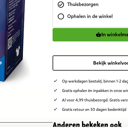
Thuisbezorgen
product
is
Ophalen in de winkel
5,99
euro.
In winkelm
Bekijk winkelvo
Op werkdagen besteld, binnen 1-2 dag
Gratis ophalen én inpakken in onze wi
Al voor 4,99 thuisbezorgd. Gratis ver
Gratis retour en 30 dagen bedenktijd
Anderen bekeken ook