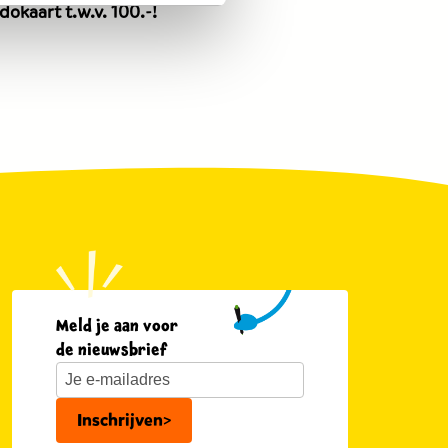
okaart t.w.v. 100.-!
euro.
euro.
Meld je aan voor
de nieuwsbrief
Inschrijven
>