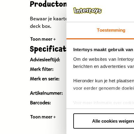
Productomschrijving
Bewaar je kaarten veilig in deze mooie Disney
deck box.
Toestemming
Toon meer +
Specificaties
Intertoys maakt gebruik van
Om de websites van Intertoys
Adviesleeftijd:
Vanaf 8
berichten en advertenties va
Merk filter:
Raven
Ravens
Merk en serie:
Hieronder kun je het plaats
TCG
voor eerder genoemde doele
Artikelnummer:
20089
Barcodes:
40503
Voor meer informatie over cooki
Toon meer +
Alle cookies weiger