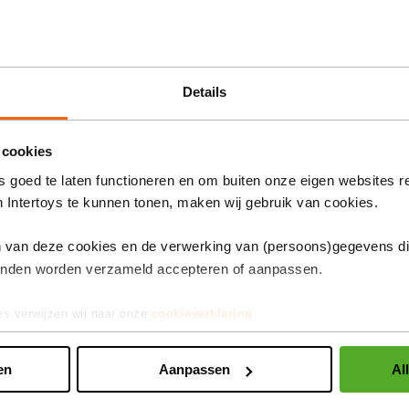
 Lorcana TCG Tinker Bell
Details
 cookies
 goed te laten functioneren en om buiten onze eigen websites r
 tot 99 jaar
Disney Lorcana TCG
n Intertoys te kunnen tonen, maken wij gebruik van cookies.
Tiana deck box
sburger
burger Disney Lorcana
en van deze cookies en de verwerking van (persoons)gegevens d
5,99
De
inden worden verzameld accepteren of aanpassen.
70
prijs
van
68985361
es verwijzen wij naar onze
cookieverklaring
.
dit
product
en
Aanpassen
Al
is
5,99