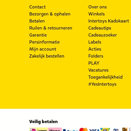
Contact
Over ons
Bezorgen & ophalen
Winkels
Betalen
Intertoys Kadokaart
Ruilen & retourneren
Cadeautips
Garantie
Cadeauzoeker
Persinformatie
Labels
Mijn account
Acties
Zakelijk bestellen
Folders
PLAY
Vacatures
Toegankelijkheid
#YesIntertoys
Veilig betalen