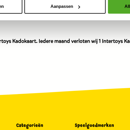
dit
en
Aanpassen
Al
9
product
is
11,99
euro.
toys Kadokaart. Iedere maand verloten wij 1 Intertoys Kad
Categorieën
Speelgoedmerken