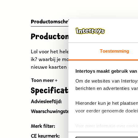
Productomschrijving
Specificaties
Reviews
Productomschrijving
Lol voor het hele gezin met het grappige spel
Toestemming
ik? waarbij je moet raden wat er op je hoofdb
nieuwe kaarten en hoofdbanden.
Intertoys maakt gebruik van
Toon meer +
Om de websites van Intertoys
berichten en advertenties va
Specificaties
Adviesleeftijd:
Vanaf 6
Hieronder kun je het plaats
Niet g
Waarschuwingstekst:
voor eerder genoemde doele
onder 
Merk filter:
Spin M
Voor meer informatie over cooki
CE keurmerk:
Ja