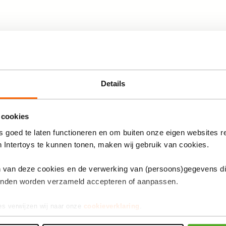
Anderen bekeken ook
 Hedbanz: rara wat ben
Details
and staat. Nu met
 cookies
 goed te laten functioneren en om buiten onze eigen websites r
n Intertoys te kunnen tonen, maken wij gebruik van cookies.
RARA Wat ben ik?
 tot 10 jaar
reisspel
en van deze cookies en de verwerking van (persoons)gegevens d
eschikt voor kinderen
inden worden verzameld accepteren of aanpassen.
11,99
de 36 maanden
De
aster
es verwijzen wij naar onze
cookieverklaring
.
prijs
van