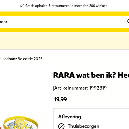
Gratis ophalen & retourneren in meer dan 200 winkels
 Hedbanz 3e editie 2025
RARA wat ben ik? Hed
|
Artikelnummer:
1992819
19,99
De
prijs
van
Aflevering
dit
Thuisbezorgen
product