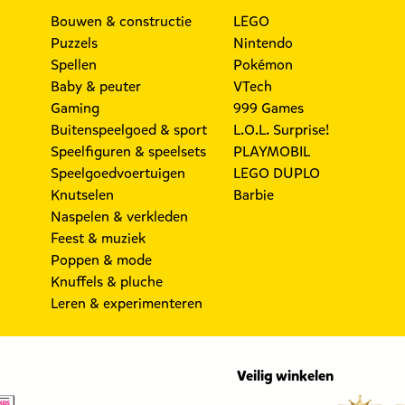
Bouwen & constructie
LEGO
Puzzels
Nintendo
Spellen
Pokémon
Baby & peuter
VTech
Gaming
999 Games
Buitenspeelgoed & sport
L.O.L. Surprise!
Speelfiguren & speelsets
PLAYMOBIL
Speelgoedvoertuigen
LEGO DUPLO
Knutselen
Barbie
Naspelen & verkleden
Feest & muziek
Poppen & mode
Knuffels & pluche
Leren & experimenteren
Veilig winkelen