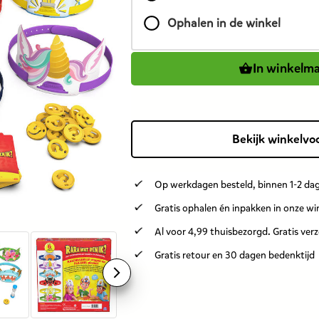
is
Ophalen in de winkel
19,99
euro.
In winkelm
Bekijk winkelvo
Op werkdagen besteld, binnen 1-2 dag
Gratis ophalen én inpakken in onze wi
Al voor 4,99 thuisbezorgd. Gratis ver
Gratis retour en 30 dagen bedenktijd