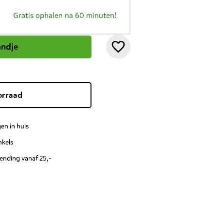
Gratis ophalen na 60 minuten!
andje
orraad
en in huis
nkels
zending vanaf 25,-