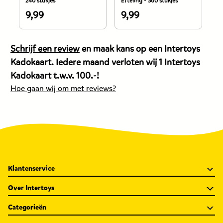
240 stukjes
Efteling - 360 stukjes
15
9,99
9,99
9
De
De
D
prijs
prijs
pr
van
van
v
Schrijf een review
en maak kans op een Intertoys
dit
dit
di
Kadokaart. Iedere maand verloten wij 1 Intertoys
product
product
p
Kadokaart t.w.v. 100.-!
is
is
is
Hoe gaan wij om met reviews?
9,99
9,99
9
euro.
euro.
e
Klantenservice
Over Intertoys
Categorieën