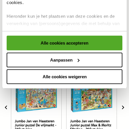
cookies.
Gratis retour en 30 dagen bedenktijd
Hieronder kun je het plaatsen van deze cookies en de
Productomschrijving
verwerking van (persoons)gegevens die met behulp van
cookies voor eerder genoemde doeleinden worden
Specificaties
verzameld accepteren of aanpassen.
Alle cookies accepteren
Reviews
Voor meer informatie over cookies verwijzen wij naar onze
cookieverklaring
.
Aanpassen
Anderen bekeken ook
Alle cookies weigeren
Jumbo Jan van Haasteren
Jumbo Jan van Haasteren
Ju
Junior puzzel De vrijmarkt -
Junior puzzel Max & Moritz
Ju