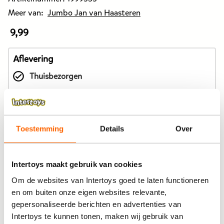
Meer van:
Jumbo Jan van Haasteren
9,99
De
prijs
van
Aflevering
dit
Thuisbezorgen
product
is
Ophalen in de winkel
9,99
euro.
In winkelmandje
Toestemming
Details
Over
Intertoys maakt gebruik van cookies
Bekijk winkelvoorraad
Om de websites van Intertoys goed te laten functioneren
en om buiten onze eigen websites relevante,
gepersonaliseerde berichten en advertenties van
Op werkdagen besteld, binnen 1-2 dagen in huis
Intertoys te kunnen tonen, maken wij gebruik van
Al voor 4,99 thuisbezorgd. Gratis verzending vanaf 25,-