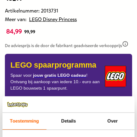
Artikelnummer:
2013731
Meer van:
LEGO Disney Princess
84,99
De
99,99
prijs
van
De adviesprijs is de door de fabrikant geadviseerde verkoopprijs
dit
products
LEGO spaarprogramma
is
84,99
Spaar voor
jouw gratis LEGO cadeau
!
Ontvang bij aankoop van iedere 10.- euro aan
euro.
LEGO bouwsets 1 spaarpunt.
De
prijs
was
Aflevering
eerst
99,99
Thuisbezorgen
Toestemming
Details
Over
euro.
Ophalen in de winkel
Gratis ophalen na 60 minuten!