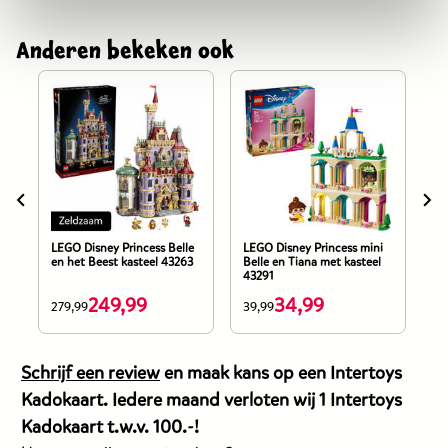
Anderen bekeken ook
LEGO Disney Princess Belle
LEGO Disney Princess mini
LE
en het Beest kasteel 43263
Belle en Tiana met kasteel
pr
43291
ko
249,99
34,99
De
De
D
279,99
39,99
11
prijs
prijs
pr
van
van
v
Schrijf een review
en maak kans op een Intertoys
dit
dit
di
Kadokaart. Iedere maand verloten wij 1 Intertoys
products
products
p
Kadokaart t.w.v. 100.-!
is
is
is