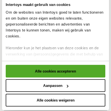
Intertoys maakt gebruik van cookies
In winkelmandje
Om de websites van Intertoys goed te laten functioneren
en om buiten onze eigen websites relevante,
gepersonaliseerde berichten en advertenties van
Intertoys te kunnen tonen, maken wij gebruik van
Bekijk winkelvoorraad
cookies.
Hieronder kun je het plaatsen van deze cookies en de
Op werkdagen besteld, binnen 1-2 dagen in huis
verwerking van (persoons)gegevens die met behulp van
Gratis ophalen én inpakken in onze winkels
cookies voor eerder genoemde doeleinden worden
verzameld accepteren of aanpassen.
Gratis thuisbezorgd
Alle cookies accepteren
Gratis retour en 30 dagen bedenktijd
Voor meer informatie over cookies verwijzen wij naar onze
cookieverklaring
.
Aanpassen
Productomschrijving
Specificaties
Alle cookies weigeren
Reviews