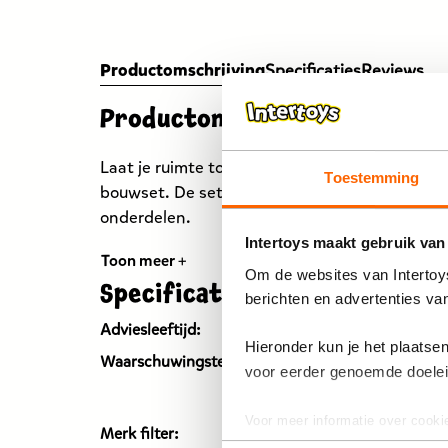
Productomschrijving
Specificaties
Reviews
Productomschrijving
Laat je ruimte tot leven komen met de MAX Th
Toestemming
bouwset. De set met een stijlvol ontwerp bev
onderdelen.
Intertoys maakt gebruik van
Toon meer +
Om de websites van Intertoys
Specificaties
berichten en advertenties va
Adviesleeftijd:
Vanaf 8
Hieronder kun je het plaats
Niet g
Waarschuwingstekst:
voor eerder genoemde doele
onder 
onderd
Voor meer informatie over cooki
Merk filter:
Zuru