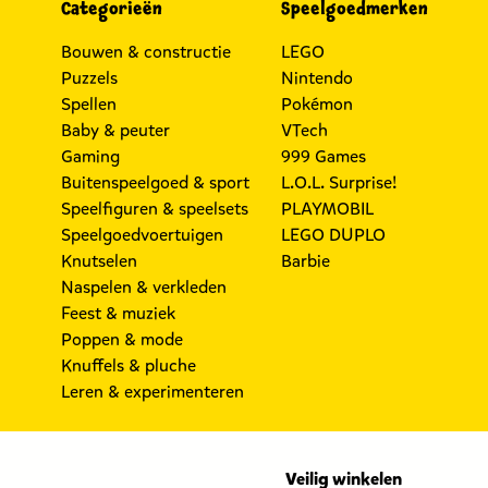
Categorieën
Speelgoedmerken
Bouwen & constructie
LEGO
Puzzels
Nintendo
Spellen
Pokémon
Baby & peuter
VTech
Gaming
999 Games
Buitenspeelgoed & sport
L.O.L. Surprise!
Speelfiguren & speelsets
PLAYMOBIL
Speelgoedvoertuigen
LEGO DUPLO
Knutselen
Barbie
Naspelen & verkleden
Feest & muziek
Poppen & mode
Knuffels & pluche
Leren & experimenteren
Veilig winkelen