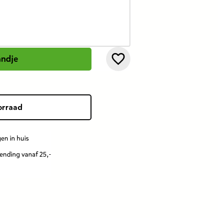
andje
orraad
en in huis
zending vanaf 25,-