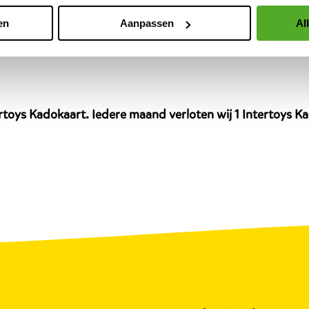
MAX
dit
en
Aanpassen
Al
product
is
9,99
euro.
toys Kadokaart. Iedere maand verloten wij 1 Intertoys Kad