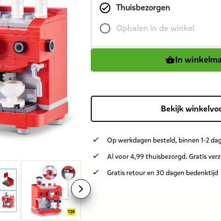
Thuisbezorgen
product
is
Ophalen in de winkel
9,99
euro.
In winkelm
Bekijk winkelvo
Op werkdagen besteld, binnen 1-2 dag
Al voor 4,99 thuisbezorgd. Gratis ver
Gratis retour en 30 dagen bedenktijd