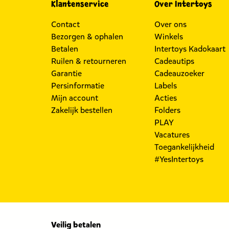
Klantenservice
Over Intertoys
Contact
Over ons
Bezorgen & ophalen
Winkels
Betalen
Intertoys Kadokaart
Ruilen & retourneren
Cadeautips
Garantie
Cadeauzoeker
Persinformatie
Labels
Mijn account
Acties
Zakelijk bestellen
Folders
PLAY
Vacatures
Toegankelijkheid
#YesIntertoys
Veilig betalen