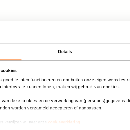
Anderen bekeken ook
uis koffiezetapparaat S1
Details
at 138 premium
 cookies
 goed te laten functioneren en om buiten onze eigen websites r
n Intertoys te kunnen tonen, maken wij gebruik van cookies.
MAX Retro camera S1
 tot 99 jaar
en van deze cookies en de verwerking van (persoons)gegevens d
eschikt voor kinderen
inden worden verzameld accepteren of aanpassen.
9,99
de 36 maanden, Kleine
De
elen. Verstikkingsgevaar
prijs
es verwijzen wij naar onze
cookieverklaring
.
van