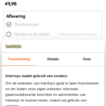
49,98
De
prijs
van
Aflevering
dit
Thuisbezorgen
product
is
Ophalen in de winkel
Gratis ophalen na 60 minuten!
49,98
euro.
In winkelmandje
Toestemming
Details
Over
Bekijk winkelvoorraad
Intertoys maakt gebruik van cookies
Om de websites van Intertoys goed te laten functioneren
Op werkdagen besteld, binnen 1-2 dagen in huis
en om buiten onze eigen websites relevante,
Gratis ophalen én inpakken in onze winkels
gepersonaliseerde berichten en advertenties van
Intertoys te kunnen tonen, maken wij gebruik van
Gratis thuisbezorgd
cookies.