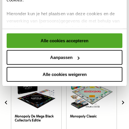
Gratis retour en 30 dagen bedenktijd
Hieronder kun je het plaatsen van deze cookies en de
Productomschrijving
verwerking van (persoons)gegevens die met behulp van
Specificaties
cookies voor eerder genoemde doeleinden worden
verzameld accepteren of aanpassen.
Reviews
Alle cookies accepteren
Voor meer informatie over cookies verwijzen wij naar onze
cookieverklaring
.
Aanpassen
Anderen bekeken ook
Alle cookies weigeren
Monopoly De Mega Black
Monopoly Classic
Mo
Collector's Editie
Ga