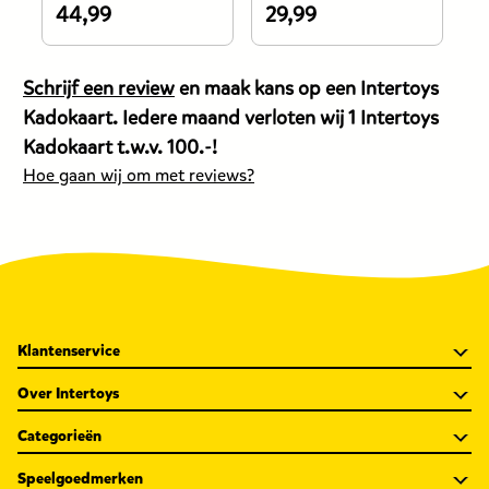
44,99
29,99
3
De
De
D
prijs
prijs
pr
van
van
v
Schrijf een review
en maak kans op een Intertoys
dit
dit
di
Kadokaart. Iedere maand verloten wij 1 Intertoys
product
product
p
Kadokaart t.w.v. 100.-!
is
is
is
Hoe gaan wij om met reviews?
44,99
29,99
3
euro.
euro.
e
Klantenservice
Over Intertoys
Categorieën
Speelgoedmerken