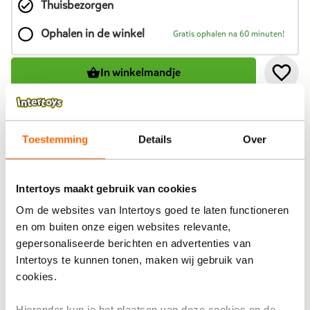
Thuisbezorgen
product
is
Ophalen in de winkel
Gratis ophalen na 60 minuten!
4,99
euro.
In winkelmandje
Toestemming
Details
Over
Bekijk winkelvoorraad
Op werkdagen besteld, binnen 1-2 dagen in huis
Intertoys maakt gebruik van cookies
Gratis ophalen én inpakken in onze winkels
Om de websites van Intertoys goed te laten functioneren
en om buiten onze eigen websites relevante,
Al voor 4,99 thuisbezorgd. Gratis verzending vanaf 25,-
gepersonaliseerde berichten en advertenties van
Gratis retour en 30 dagen bedenktijd
Intertoys te kunnen tonen, maken wij gebruik van
cookies.
Productomschrijving
Hieronder kun je het plaatsen van deze cookies en de