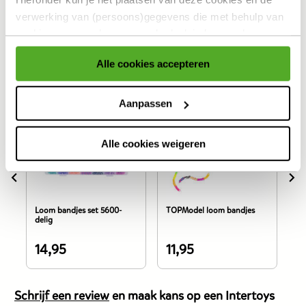
Specificaties
verwerking van (persoons)gegevens die met behulp van
Reviews
cookies voor eerder genoemde doeleinden worden
verzameld accepteren of aanpassen.
Alle cookies accepteren
Anderen bekeken ook
Voor meer informatie over cookies verwijzen wij naar onze
cookieverklaring
.
Aanpassen
Alle cookies weigeren
Loom bandjes set 5600-
TOPModel loom bandjes
Kn
delig
XX
14,95
11,95
2
De
De
D
prijs
prijs
pr
van
van
v
Schrijf een review
en maak kans op een Intertoys