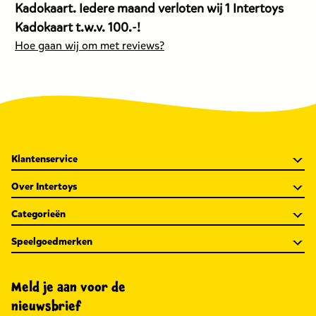
dit
dit
di
Kadokaart. Iedere maand verloten wij 1 Intertoys
product
product
p
Kadokaart t.w.v. 100.-!
is
is
is
Hoe gaan wij om met reviews?
14,95
11,95
2
euro.
euro.
e
Klantenservice
Over Intertoys
Categorieën
Speelgoedmerken
Meld je aan voor de
nieuwsbrief