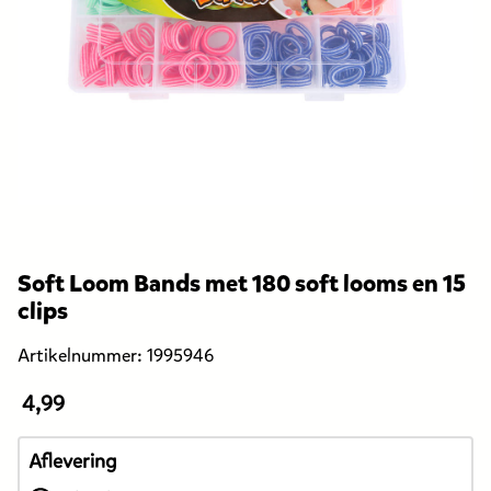
Soft Loom Bands met 180 soft looms en 15
clips
Artikelnummer:
1995946
4,99
De
prijs
van
Aflevering
dit