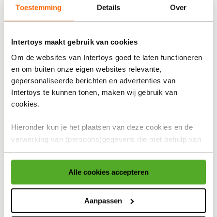
Releasedatum:
donderdag 3 september 2026
Toestemming
Details
Over
64,99
De
prijs
Intertoys maakt gebruik van cookies
van
Aflevering
Om de websites van Intertoys goed te laten functioneren
dit
Thuisbezorgen
en om buiten onze eigen websites relevante,
product
gepersonaliseerde berichten en advertenties van
is
Ophalen in de winkel
Gratis ophalen na 60 minuten!
Intertoys te kunnen tonen, maken wij gebruik van
64,99
cookies.
euro.
In winkelmandje
Hieronder kun je het plaatsen van deze cookies en de
verwerking van (persoons)gegevens die met behulp van
Bekijk winkelvoorraad
cookies voor eerder genoemde doeleinden worden
verzameld accepteren of aanpassen.
Alle cookies accepteren
Op werkdagen besteld, binnen 1-2 dagen in huis
Voor meer informatie over cookies verwijzen wij naar onze
Gratis ophalen én inpakken in onze winkels
cookieverklaring
.
Aanpassen
Gratis thuisbezorgd