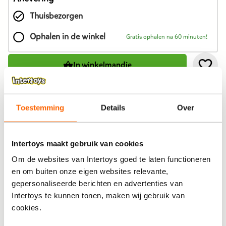
dit
Thuisbezorgen
product
is
Ophalen in de winkel
Gratis ophalen na 60 minuten!
19,99
euro.
In winkelmandje
Toestemming
Details
Over
Bekijk winkelvoorraad
Intertoys maakt gebruik van cookies
Op werkdagen besteld, binnen 1-2 dagen in huis
Om de websites van Intertoys goed te laten functioneren
Gratis ophalen én inpakken in onze winkels
en om buiten onze eigen websites relevante,
Al voor 4,99 thuisbezorgd. Gratis verzending vanaf 25,-
gepersonaliseerde berichten en advertenties van
Gratis retour en 30 dagen bedenktijd
Intertoys te kunnen tonen, maken wij gebruik van
cookies.
Productomschrijving