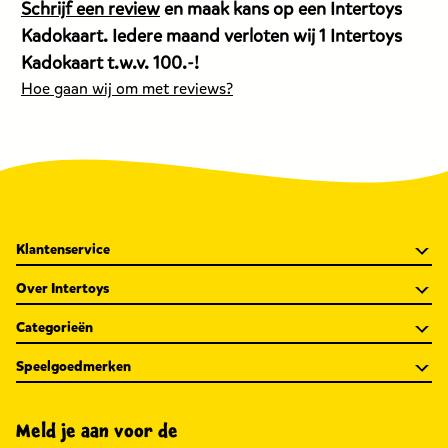
van
van
v
Schrijf een review
en maak kans op een Intertoys
dit
dit
di
Kadokaart. Iedere maand verloten wij 1 Intertoys
product
product
p
Kadokaart t.w.v. 100.-!
is
is
is
Hoe gaan wij om met reviews?
17,99
24,99
17
euro.
euro.
e
Klantenservice
Over Intertoys
Categorieën
Speelgoedmerken
Meld je aan voor de