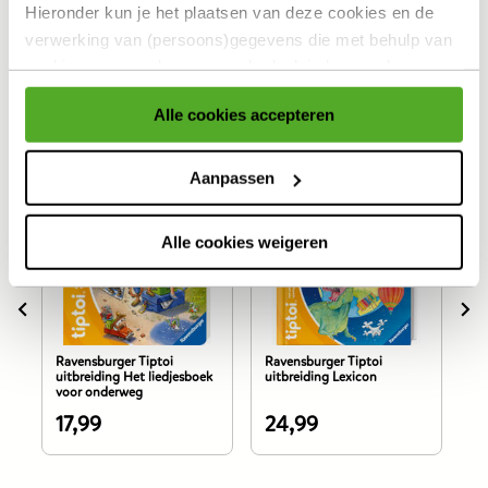
Hieronder kun je het plaatsen van deze cookies en de
Specificaties
verwerking van (persoons)gegevens die met behulp van
cookies voor eerder genoemde doeleinden worden
Reviews
verzameld accepteren of aanpassen.
Alle cookies accepteren
Anderen bekeken ook
Voor meer informatie over cookies verwijzen wij naar onze
cookieverklaring
.
Aanpassen
Alle cookies weigeren
Ravensburger Tiptoi
Ravensburger Tiptoi
Ra
uitbreiding Het liedjesboek
uitbreiding Lexicon
ui
voor onderweg
pr
va
17,99
24,99
1
De
De
D
prijs
prijs
pr