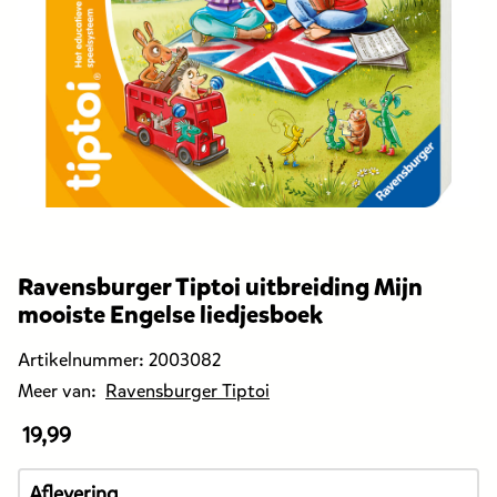
Ravensburger Tiptoi uitbreiding Mijn
mooiste Engelse liedjesboek
Artikelnummer:
2003082
Meer van:
Ravensburger Tiptoi
19,99
De
prijs
van
Aflevering